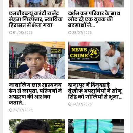
एनबीडब्ल्यू वारंटी राजेंद्र
दर्शन कर परिवार के साथ
मेहता गिरफ्तार, न्यायिक
लौट रहे एक युवक की
हिरासत में भेजा गया
बदमाशों ने...
01/08/2026
28/07/2026
नाबालिग छात्र रहस्यमय
दानापुर में दिनदहाड़े
ढंग से लापता, परिजनों ने
बेखौफ अपराधियों ने सोनू
अपहरण की आशंका
सिंह को गोलियों से भूना...
जताते...
24/07/2026
27/07/2026