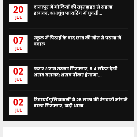
दानापुर में गोलियों की तड़तड़ाहट से सहमा
20
इलाका, अंधाधुंध फायरिंग में युवती...
JUL
स्कूल में पिटाई के बाद छात्र की मौत से पटना में
07
बवाल
JUL
फरार शराब तस्कर गिरफ्तार, 9.4 लीटर देसी
02
शराब बरामद; शराब पीकर हंगामा...
JUL
रिटायर्ड पुलिसकर्मी से 25 लाख की रंगदारी मांगने
02
वाला गिरफ्तार, नदी थाना...
JUL