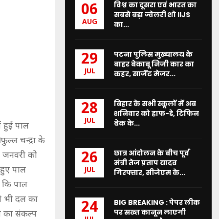
विश्व का दूसरा एवं भारत का
06
सबसे बड़ा ज्वेलरी शो IIJS
AUG
का...
पटना पुलिस मुख्यालय के
29
बाहर बेकाबू निजी कार का
JUL
कहर, सार्जेंट मेजर...
बिहार के सभी स्कूलों में अब
28
शनिवार को हाफ-डे, टिफिन
JUL
ब्रेक के...
 हुई पाल
ल्ल चन्द्रा के
छात्र आंदोलन के बीच पूर्व
26
24 जनवरी को
मंत्री तेज प्रताप यादव
हुए पाल
JUL
गिरफ्तार, सीजेएम के...
हा कि पाल
सी भी दल का
BIG BREAKING : पेपर लीक
24
पर सख्त कानून लाएगी
े का संकल्प