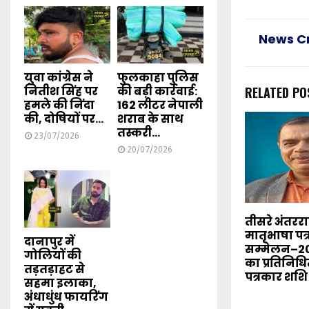
News C
युवा कांग्रेस ने
फुलकाहा पुलिस
नितीश सिंह पर
की बड़ी कार्रवाई:
RELATED PO
हमले की निंदा
162 लीटर नेपाली
की, दोषियों पर...
शराब के साथ
तस्करी...
23/07/2026
20/07/2026
तीसरे अंतरराष
मातृभाषा पत
दानापुर में
सम्मेलन–20
गोलियों की
का प्रतिनिधित
तड़तड़ाहट से
पत्रकार शशि
सहमा इलाका,
अंधाधुंध फायरिंग