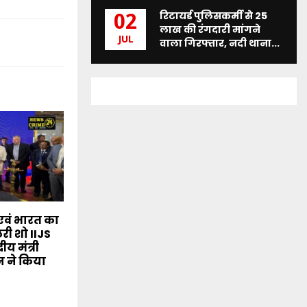
रिटायर्ड पुलिसकर्मी से 25
02
लाख की रंगदारी मांगने
JUL
वाला गिरफ्तार, नदी थाना...
 एवं भारत का
लरी शो IIJS
रीय मंत्री
 ने किया