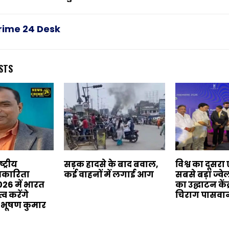
rime 24 Desk
STS
्ट्रीय
सड़क हादसे के बाद बवाल,
विश्व का दूसरा
्रकारिता
कई वाहनों में लगाई आग
सबसे बड़ा ज्वे
26 में भारत
का उद्घाटन केंद्
्व करेंगे
चिराग पासवान
 भूषण कुमार