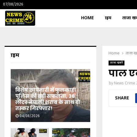
07/08/2026
HOME
क्राइम
ताजा खबर
Home
ताजा खब
क्राइम
ताजा खबरें
पाल एक
by
News Crime 
विशेष छापेमारी में फुलकाहा
पुलिस की बड़ी सफलता, 36
SHARE
लीटर नेपाली शराब के साथ दो
तस्कर गिरफ्तार!
04/08/2026