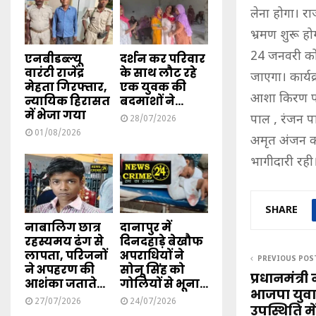
लेना होगा। र
भ्रमण शुरू ह
24 जनवरी को 
एनबीडब्ल्यू
दर्शन कर परिवार
वारंटी राजेंद्र
के साथ लौट रहे
जाएगा। कार्यक्
मेहता गिरफ्तार,
एक युवक की
आशा किरण पाल
न्यायिक हिरासत
बदमाशों ने...
में भेजा गया
पाल , रंजन प
28/07/2026
01/08/2026
अमृत अंजन का
भागीदारी रही
SHARE
नाबालिग छात्र
दानापुर में
रहस्यमय ढंग से
दिनदहाड़े बेखौफ
लापता, परिजनों
अपराधियों ने
PREVIOUS POS
ने अपहरण की
सोनू सिंह को
प्रधानमंत्री
आशंका जताते...
गोलियों से भूना...
भाजपा युवा म
27/07/2026
24/07/2026
उपस्थिति में