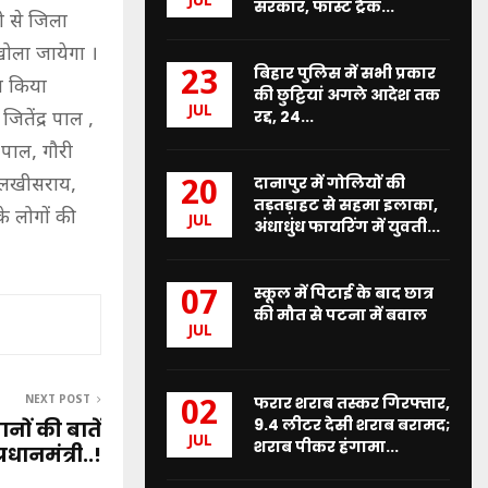
JUL
सरकार, फास्ट ट्रैक...
ी से जिला
ोला जायेगा ।
बिहार पुलिस में सभी प्रकार
23
न किया
की छुट्टियां अगले आदेश तक
JUL
रद्द, 24...
जितेंद्र पाल ,
 पाल, गौरी
दानापुर में गोलियों की
ल लखीसराय,
20
तड़तड़ाहट से सहमा इलाका,
े लोगों की
JUL
अंधाधुंध फायरिंग में युवती...
स्कूल में पिटाई के बाद छात्र
07
की मौत से पटना में बवाल
JUL
फरार शराब तस्कर गिरफ्तार,
NEXT POST
02
9.4 लीटर देसी शराब बरामद;
ों की बातें
JUL
शराब पीकर हंगामा...
प्रधानमंत्री..!