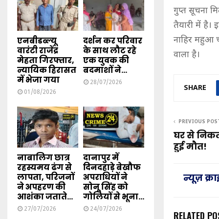
गुप्त सूचना 
तैयारी में है
नाहिर महुआ च
एनबीडब्ल्यू
दर्शन कर परिवार
वारंटी राजेंद्र
के साथ लौट रहे
वाला है।
मेहता गिरफ्तार,
एक युवक की
न्यायिक हिरासत
बदमाशों ने...
में भेजा गया
28/07/2026
SHARE
01/08/2026
PREVIOUS POS
घर से निकला,
हुई मौत!
नाबालिग छात्र
दानापुर में
रहस्यमय ढंग से
दिनदहाड़े बेखौफ
लापता, परिजनों
अपराधियों ने
न्यूज़ क्
ने अपहरण की
सोनू सिंह को
आशंका जताते...
गोलियों से भूना...
27/07/2026
24/07/2026
RELATED PO