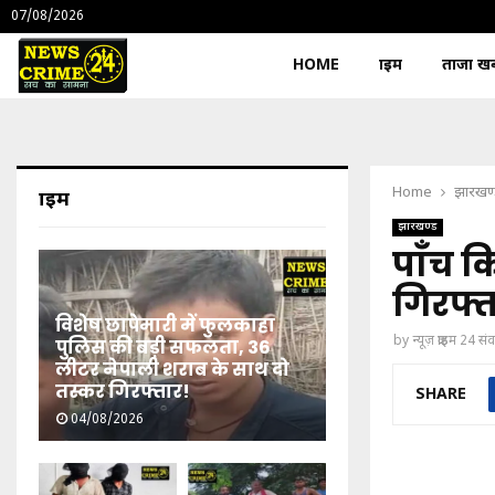
07/08/2026
HOME
क्राइम
ताजा खबर
Home
झारखण
क्राइम
झारखण्ड
पाँच 
गिरफ्त
विशेष छापेमारी में फुलकाहा
by
न्यूज़ क्राइम 24 स
पुलिस की बड़ी सफलता, 36
लीटर नेपाली शराब के साथ दो
तस्कर गिरफ्तार!
SHARE
04/08/2026