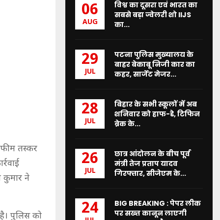
विश्व का दूसरा एवं भारत का
06
सबसे बड़ा ज्वेलरी शो IIJS
AUG
का...
पटना पुलिस मुख्यालय के
29
बाहर बेकाबू निजी कार का
JUL
कहर, सार्जेंट मेजर...
बिहार के सभी स्कूलों में अब
28
शनिवार को हाफ-डे, टिफिन
JUL
ब्रेक के...
 अफीम तस्कर
छात्र आंदोलन के बीच पूर्व
26
र्रवाई
मंत्री तेज प्रताप यादव
JUL
गिरफ्तार, सीजेएम के...
कुमार ने
BIG BREAKING : पेपर लीक
24
पर सख्त कानून लाएगी
है। पुलिस को