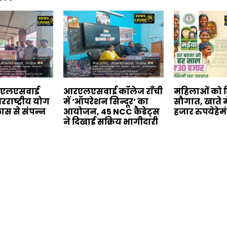
आरएलएसवाई
आरएलएसवाई कॉलेज राँची
महिलाओं को दि
रराष्ट्रीय योग
में ‘ऑपरेशन सिन्दूर’ का
सौगात, खाते म
लास से संपन्न
आयोजन, 45 NCC कैडेट्स
हजार रुपयेहे
ने दिखाई सक्रिय भागीदारी