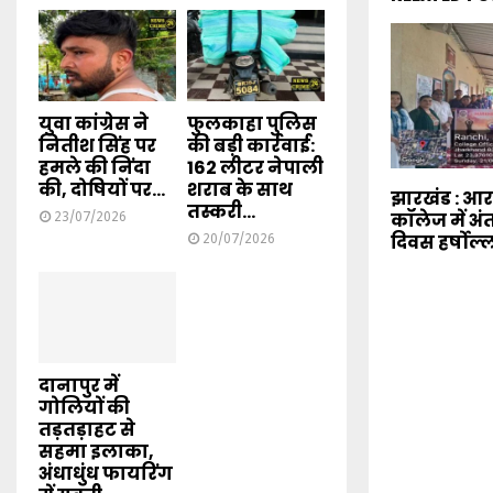
युवा कांग्रेस ने
फुलकाहा पुलिस
नितीश सिंह पर
की बड़ी कार्रवाई:
हमले की निंदा
162 लीटर नेपाली
की, दोषियों पर...
शराब के साथ
झारखंड : 
तस्करी...
कॉलेज में अंत
23/07/2026
दिवस हर्षोल्
20/07/2026
दानापुर में
गोलियों की
तड़तड़ाहट से
सहमा इलाका,
अंधाधुंध फायरिंग