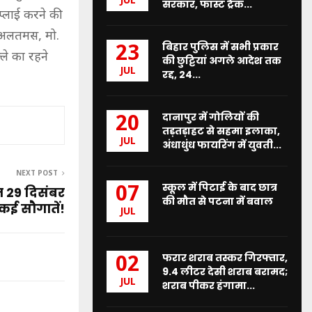
JUL
सरकार, फास्ट ट्रैक...
प्लाई करने की
. अलतमस, मो.
बिहार पुलिस में सभी प्रकार
23
ले का रहने
की छुट्टियां अगले आदेश तक
JUL
रद्द, 24...
दानापुर में गोलियों की
20
तड़तड़ाहट से सहमा इलाका,
JUL
अंधाधुंध फायरिंग में युवती...
NEXT POST
स्कूल में पिटाई के बाद छात्र
07
ेन 29 दिसंबर
की मौत से पटना में बवाल
 कई सौगातें!
JUL
फरार शराब तस्कर गिरफ्तार,
02
9.4 लीटर देसी शराब बरामद;
JUL
शराब पीकर हंगामा...