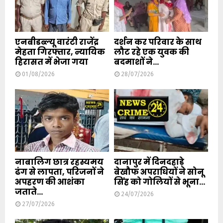
एनबीडब्ल्यू वारंटी राजेंद्र
दर्शन कर परिवार के साथ
मेहता गिरफ्तार, न्यायिक
लौट रहे एक युवक की
हिरासत में भेजा गया
बदमाशों ने...
01/08/2026
28/07/2026
नाबालिग छात्र रहस्यमय
दानापुर में दिनदहाड़े
ढंग से लापता, परिजनों ने
बेखौफ अपराधियों ने सोनू
अपहरण की आशंका
सिंह को गोलियों से भूना...
जताते...
24/07/2026
27/07/2026