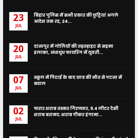
बिहार पुलिस में सभी प्रकार की छुट्टियां अगले
23
आदेश तक रद्द, 24...
JUL
दानापुर में गोलियों की तड़तड़ाहट से सहमा
20
इलाका, अंधाधुंध फायरिंग में युवती...
JUL
स्कूल में पिटाई के बाद छात्र की मौत से पटना में
07
बवाल
JUL
फरार शराब तस्कर गिरफ्तार, 9.4 लीटर देसी
02
शराब बरामद; शराब पीकर हंगामा...
JUL