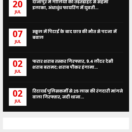
दानापुर में गोलियों की तड़तड़ाहट से सहमा
20
इलाका, अंधाधुंध फायरिंग में युवती...
JUL
स्कूल में पिटाई के बाद छात्र की मौत से पटना में
07
बवाल
JUL
फरार शराब तस्कर गिरफ्तार, 9.4 लीटर देसी
02
शराब बरामद; शराब पीकर हंगामा...
JUL
रिटायर्ड पुलिसकर्मी से 25 लाख की रंगदारी मांगने
02
वाला गिरफ्तार, नदी थाना...
JUL