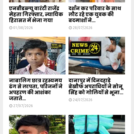
एनबीडब्ल्यू वारंटी राजेंद्र
दर्शन कर परिवार के साथ
मेहता गिरफ्तार, न्यायिक
लौट रहे एक युवक की
हिरासत में भेजा गया
बदमाशों ने...
01/08/2026
28/07/2026
नाबालिग छात्र रहस्यमय
दानापुर में दिनदहाड़े
ढंग से लापता, परिजनों ने
बेखौफ अपराधियों ने सोनू
अपहरण की आशंका
सिंह को गोलियों से भूना...
जताते...
24/07/2026
27/07/2026