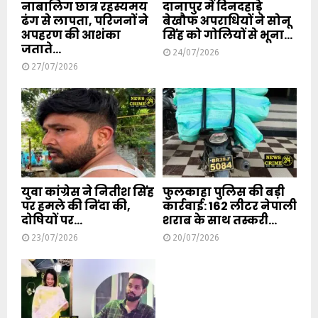
नाबालिग छात्र रहस्यमय
दानापुर में दिनदहाड़े
ढंग से लापता, परिजनों ने
बेखौफ अपराधियों ने सोनू
अपहरण की आशंका
सिंह को गोलियों से भूना...
जताते...
24/07/2026
27/07/2026
युवा कांग्रेस ने नितीश सिंह
फुलकाहा पुलिस की बड़ी
पर हमले की निंदा की,
कार्रवाई: 162 लीटर नेपाली
दोषियों पर...
शराब के साथ तस्करी...
23/07/2026
20/07/2026