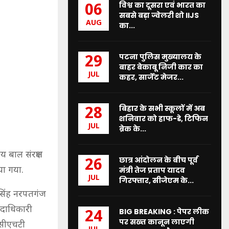
विश्व का दूसरा एवं भारत का
06
सबसे बड़ा ज्वेलरी शो IIJS
AUG
का...
पटना पुलिस मुख्यालय के
29
बाहर बेकाबू निजी कार का
JUL
कहर, सार्जेंट मेजर...
बिहार के सभी स्कूलों में अब
28
शनिवार को हाफ-डे, टिफिन
JUL
ब्रेक के...
य बाल संरक्षण
छात्र आंदोलन के बीच पूर्व
26
या गया.
मंत्री तेज प्रताप यादव
JUL
गिरफ्तार, सीजेएम के...
 सिंह नरपतगंज
पदाधिकारी
BIG BREAKING : पेपर लीक
24
पर सख्त कानून लाएगी
ीसीएचटी