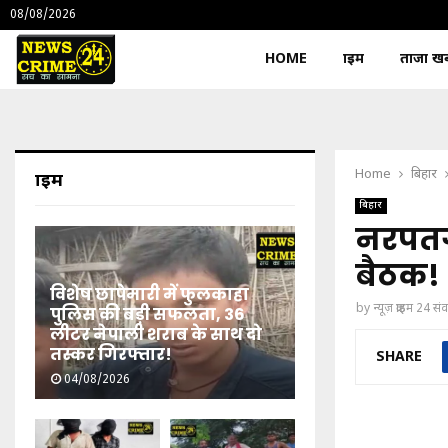
08/08/2026
HOME
क्राइम
ताजा खबर
Home
बिहार
क्राइम
बिहार
नरपतगं
बैठक!
विशेष छापेमारी में फुलकाहा
by
न्यूज़ क्राइम 24 स
पुलिस की बड़ी सफलता, 36
लीटर नेपाली शराब के साथ दो
तस्कर गिरफ्तार!
SHARE
04/08/2026