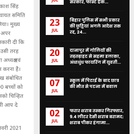
JUL
सरकार, फास्ट ट्रैक...
रकाश सिंह
पंचायत समिति
बिहार पुलिस में सभी प्रकार
23
िया। मुख्य
की छुट्टियां अगले आदेश तक
JUL
रद्द, 24...
ह अपर
ानकारी दी कि
दानापुर में गोलियों की
20
. उसी तरह
तड़तड़ाहट से सहमा इलाका,
अध्यक्ष एवं
JUL
अंधाधुंध फायरिंग में युवती...
ठन करना है।
मुख संबोधित
स्कूल में पिटाई के बाद छात्र
07
की मौत से पटना में बवाल
0 बच्चों को
JUL
नको चिन्हित
भी आप दे
फरार शराब तस्कर गिरफ्तार,
02
9.4 लीटर देसी शराब बरामद;
JUL
शराब पीकर हंगामा...
जनवरी 2021