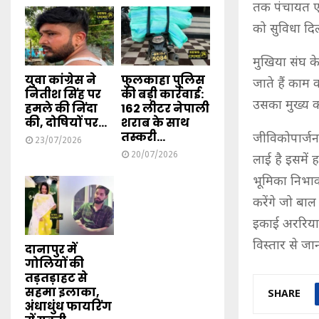
तक पंचायत एव
को सुविधा दिल
मुखिया संघ के 
युवा कांग्रेस ने
फुलकाहा पुलिस
जाते हैं काम 
नितीश सिंह पर
की बड़ी कार्रवाई:
उसका मुख्य क
हमले की निंदा
162 लीटर नेपाली
की, दोषियों पर...
शराब के साथ
तस्करी...
जीविकोपार्जन
23/07/2026
20/07/2026
लाई है इसमें
भूमिका निभाकर
करेंगे जो बाल
इकाई अररिया 
विस्तार से जा
दानापुर में
गोलियों की
तड़तड़ाहट से
सहमा इलाका,
SHARE
अंधाधुंध फायरिंग