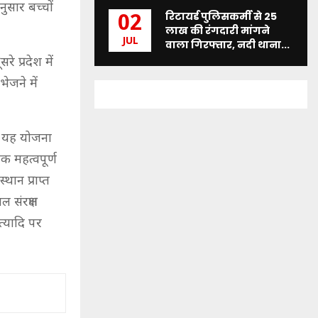
ुसार बच्चों
रिटायर्ड पुलिसकर्मी से 25
02
लाख की रंगदारी मांगने
JUL
वाला गिरफ्तार, नदी थाना...
े प्रदेश में
ेजने में
ने यह योजना
क महत्वपूर्ण
थान प्राप्त
 संरक्षण
्यादि पर