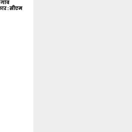
-गांव
कार : सीएम