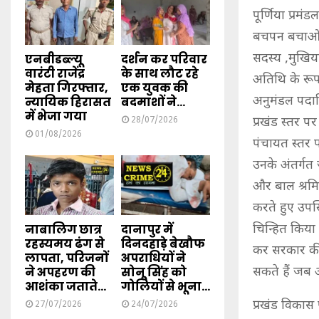
पूर्णिया प्रम
बचपन बचाओ , 
सदस्य ,मुखिया
एनबीडब्ल्यू
दर्शन कर परिवार
वारंटी राजेंद्र
के साथ लौट रहे
अतिथि के रूप
मेहता गिरफ्तार,
एक युवक की
अनुमंडल पदाधि
न्यायिक हिरासत
बदमाशों ने...
में भेजा गया
प्रखंड स्तर 
28/07/2026
01/08/2026
पंचायत स्तर प
उनके अंतर्गत ज
और बाल श्रमि
करते हुए उपस
नाबालिग छात्र
दानापुर में
चिन्हित किया 
रहस्यमय ढंग से
दिनदहाड़े बेखौफ
कर सरकार की
लापता, परिजनों
अपराधियों ने
ने अपहरण की
सोनू सिंह को
सकते हैं जब 
आशंका जताते...
गोलियों से भूना...
प्रखंड विकास
27/07/2026
24/07/2026