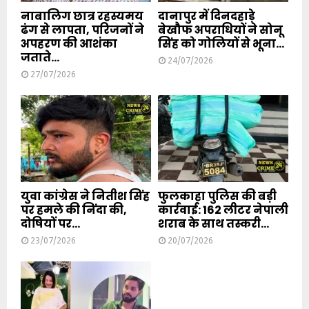
नाबालिग छात्र रहस्यमय
दानापुर में दिनदहाड़े
ढंग से लापता, परिजनों ने
बेखौफ अपराधियों ने सोनू
अपहरण की आशंका
सिंह को गोलियों से भूना...
जताते...
24/07/2026
27/07/2026
युवा कांग्रेस ने नितीश सिंह
फुलकाहा पुलिस की बड़ी
पर हमले की निंदा की,
कार्रवाई: 162 लीटर नेपाली
दोषियों पर...
शराब के साथ तस्करी...
23/07/2026
20/07/2026