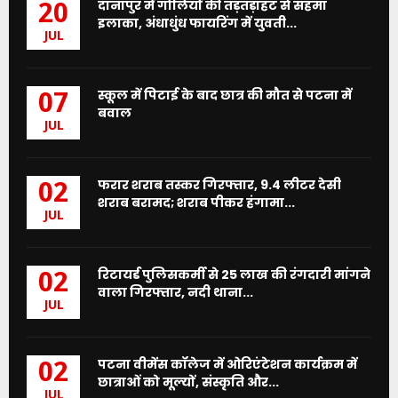
दानापुर में गोलियों की तड़तड़ाहट से सहमा
20
इलाका, अंधाधुंध फायरिंग में युवती...
JUL
स्कूल में पिटाई के बाद छात्र की मौत से पटना में
07
बवाल
JUL
फरार शराब तस्कर गिरफ्तार, 9.4 लीटर देसी
02
शराब बरामद; शराब पीकर हंगामा...
JUL
रिटायर्ड पुलिसकर्मी से 25 लाख की रंगदारी मांगने
02
वाला गिरफ्तार, नदी थाना...
JUL
पटना वीमेंस कॉलेज में ओरिएंटेशन कार्यक्रम में
02
छात्राओं को मूल्यों, संस्कृति और...
JUL