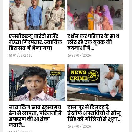
एनबीडब्ल्यू वारंटी राजेंद्र
दर्शन कर परिवार के साथ
मेहता गिरफ्तार, न्यायिक
लौट रहे एक युवक की
हिरासत में भेजा गया
बदमाशों ने...
01/08/2026
28/07/2026
नाबालिग छात्र रहस्यमय
दानापुर में दिनदहाड़े
ढंग से लापता, परिजनों ने
बेखौफ अपराधियों ने सोनू
अपहरण की आशंका
सिंह को गोलियों से भूना...
जताते...
24/07/2026