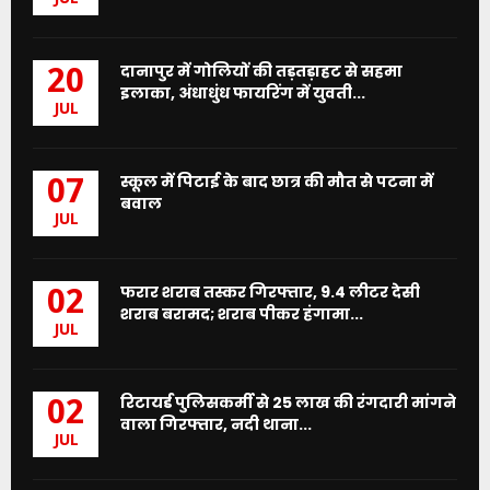
दानापुर में गोलियों की तड़तड़ाहट से सहमा
20
इलाका, अंधाधुंध फायरिंग में युवती...
JUL
स्कूल में पिटाई के बाद छात्र की मौत से पटना में
07
बवाल
JUL
फरार शराब तस्कर गिरफ्तार, 9.4 लीटर देसी
02
शराब बरामद; शराब पीकर हंगामा...
JUL
रिटायर्ड पुलिसकर्मी से 25 लाख की रंगदारी मांगने
02
वाला गिरफ्तार, नदी थाना...
JUL