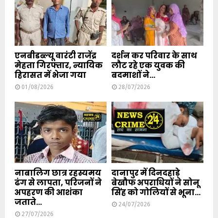
एनबीडब्ल्यू वारंटी राजेंद्र
दर्शन कर परिवार के साथ
मेहता गिरफ्तार, न्यायिक
लौट रहे एक युवक की
हिरासत में भेजा गया
बदमाशों ने...
01/08/2026
28/07/2026
नाबालिग छात्र रहस्यमय
दानापुर में दिनदहाड़े
ढंग से लापता, परिजनों ने
बेखौफ अपराधियों ने सोनू
अपहरण की आशंका
सिंह को गोलियों से भूना...
जताते...
24/07/2026
27/07/2026