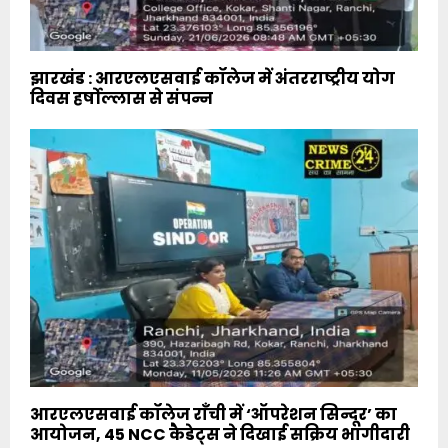
झारखंड : आरएलएसवाई कॉलेज में अंतरराष्ट्रीय योग
दिवस हर्षोल्लास से संपन्न
आरएलएसवाई कॉलेज राँची में ‘ऑपरेशन सिन्दूर’ का
आयोजन, 45 NCC कैडेट्स ने दिखाई सक्रिय भागीदारी