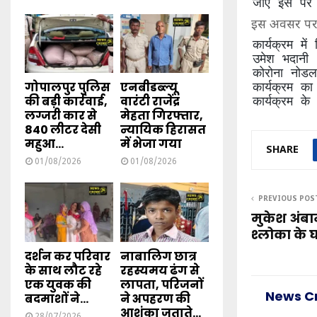
जाए इस पर ट
इस अवसर पर डी
कार्यक्रम मे
उमेश भदानी 
कोरोना नोड
कार्यक्रम क
गोपालपुर पुलिस
एनबीडब्ल्यू
कार्यक्रम क
की बड़ी कार्रवाई,
वारंटी राजेंद्र
लग्जरी कार से
मेहता गिरफ्तार,
840 लीटर देसी
न्यायिक हिरासत
महुआ...
में भेजा गया
SHARE
01/08/2026
01/08/2026
PREVIOUS POS
मुकेश अंब
श्लोका के घ
दर्शन कर परिवार
नाबालिग छात्र
के साथ लौट रहे
रहस्यमय ढंग से
एक युवक की
लापता, परिजनों
News C
बदमाशों ने...
ने अपहरण की
आशंका जताते...
28/07/2026