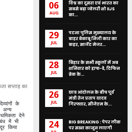
विश्व का दूसरा एवं भारत का
06
सबसे बड़ा ज्वेलरी शो IIJS
AUG
का...
पटना पुलिस मुख्यालय के
29
बाहर बेकाबू निजी कार का
JUL
कहर, सार्जेंट मेजर...
बिहार के सभी स्कूलों में अब
28
शनिवार को हाफ-डे, टिफिन
JUL
ब्रेक के...
कता सप्ताह का
छात्र आंदोलन के बीच पूर्व
26
मंत्री तेज प्रताप यादव
JUL
्यांगों के
गिरफ्तार, सीजेएम के...
 अन्य
ाथमिकता देने
ंध में भी
BIG BREAKING : पेपर लीक
24
दूर किया
पर सख्त कानून लाएगी