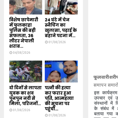
विशेष छापेमारी
24 घंटे में चेन
में फुलकाहा
स्नैचिंग का
पुलिस की बड़ी
खुलासा, पढ़ाई के
सफलता, 36
बहाने पटना में...
लीटर नेपाली
01/08/2026
शराब...
04/08/2026
फूलवारीशरी
समापन समारोह
दो दिनों से लापता
पत्नी की हत्या
इस कार्यक्रम
युवक का शव
कर फरार हुआ
उपचार एवं उ
पुनपुन नदी से
पति, आत्महत्या
संस्थानों मे
मिला, परिजनों...
की सूचना पर
के संबंध में 
पहुंची...
01/08/2026
बताया गया क
01/08/2026