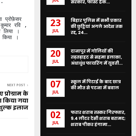
JUL
 .
सरकार, फास्ट ट्रैक...
 प्रोफ़ेसर
बिहार पुलिस में सभी प्रकार
23
 कुमार रवि ,
की छुट्टियां अगले आदेश तक
ग लिया ।
JUL
रद्द, 24...
ने किया ।
दानापुर में गोलियों की
20
तड़तड़ाहट से सहमा इलाका,
JUL
अंधाधुंध फायरिंग में युवती...
स्कूल में पिटाई के बाद छात्र
07
NEXT POST
की मौत से पटना में बवाल
JUL
प्रोग्राम के
ा किया गया
शुल्क इलाज
फरार शराब तस्कर गिरफ्तार,
02
9.4 लीटर देसी शराब बरामद;
JUL
शराब पीकर हंगामा...