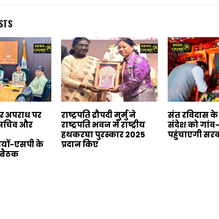
STS
बर अपराध पर
राष्ट्रपति द्रौपदी मुर्मु ने
संत रविदास क
य सचिव और
राष्ट्रपति भवन में राष्ट्रीय
संदेश को गांव
हथकरघा पुरस्कार 2025
पहुंचाएगी सर
यों-एसपी के
प्रदान किए
 बैठक