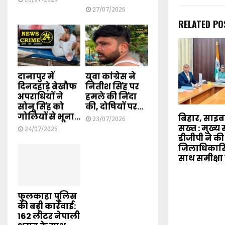
27/07/2026
RELATED PO
दानापुर में
युवा कांग्रेस ने
दिनदहाड़े बेखौफ
नितीश सिंह पर
अपराधियों ने
हमले की निंदा
सोनू सिंह को
की, दोषियों पर...
गोलियों से भूना...
बिहार, साइ
23/07/2026
सख्त : मुख्
24/07/2026
डीजीपी ने की
जिलाधिकारि
साथ समीक्षा
फुलकाहा पुलिस
की बड़ी कार्रवाई:
162 लीटर नेपाली