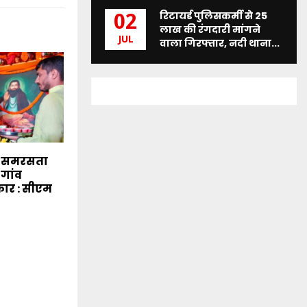
रिटायर्ड पुलिसकर्मी से 25
02
लाख की रंगदारी मांगने
JUL
वाला गिरफ्तार, नदी थाना...
े समरसता
-गांव
कार : सीएम