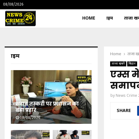
08/08/2026
HOME
क्राइम
ताजा खबर
Home
ताजा खब
क्राइम
ताजा खबरें
बिहार
एम्स म
समाप
by
News Crime 
शराब तस्करी पर प्रशासन का
बड़ा प्रहार
SHARE
08/08/2026