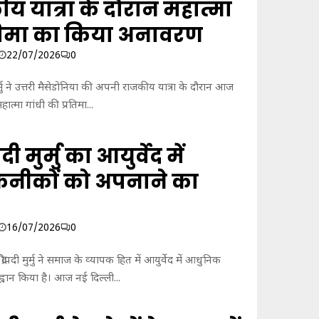
 यात्रा के दौरान महात्मा
र
ली
रतिमा का किया अनावरण
क
प
22/07/2026
0
र
स
ी मुर्मु ने उत्तरी मैसेडोनिया की अपनी राजकीय यात्रा के दौरान आज
ख्त
हात्मा गांधी की प्रतिमा...
का
नू
न
पदी मुर्मु का आयुर्वेद में
ला
ए
नीकों को अपनाने का
गी
स
र
16/07/2026
0
का
र
,
 द्रौपदी मुर्मु ने समाज के व्‍यापक हित में आयुर्वेद में आधुनिक
फा
ान किया है। आज नई दिल्ली...
स्ट
ट्रै