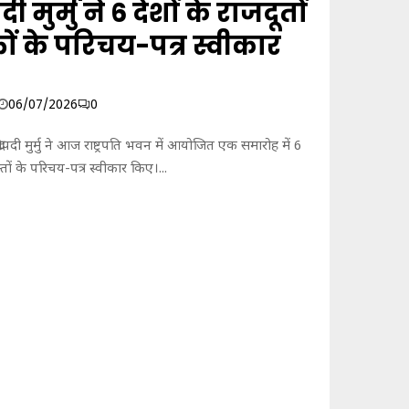
क
पदी मुर्मु ने 6 देशों के राजदूतों
को
तों के परिचय-पत्र स्वीकार
र्ट
औ
र
क
06/07/2026
0
ड़ी
स
ि द्रौपदी मुर्मु ने आज राष्ट्रपति भवन में आयोजित एक समारोह में 6
जा
्तों के परिचय-पत्र स्वीकार किए।...
का
हो
गा
प्रा
व
धा
न
:
पी
ए
म
मो
दी