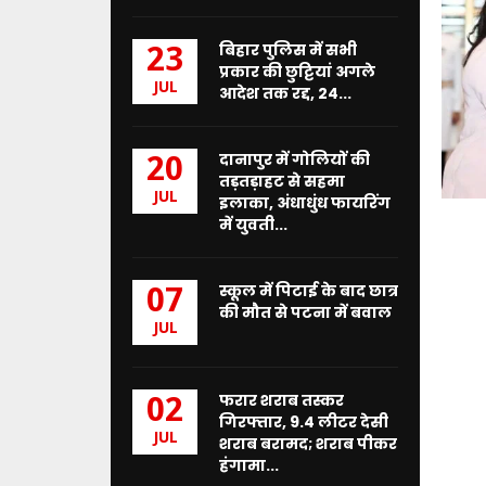
बिहार पुलिस में सभी
23
प्रकार की छुट्टियां अगले
JUL
आदेश तक रद्द, 24...
दानापुर में गोलियों की
20
तड़तड़ाहट से सहमा
JUL
इलाका, अंधाधुंध फायरिंग
में युवती...
स्कूल में पिटाई के बाद छात्र
07
की मौत से पटना में बवाल
JUL
फरार शराब तस्कर
02
गिरफ्तार, 9.4 लीटर देसी
JUL
शराब बरामद; शराब पीकर
हंगामा...