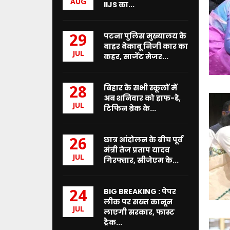
ए
AUG
IIJS का...
न
शा
-
पटना पुलिस मुख्यालय के
29
मु
बाहर बेकाबू निजी कार का
क्त
JUL
कहर, सार्जेंट मेजर...
यु
वा
सं
बिहार के सभी स्कूलों में
28
क
अब शनिवार को हाफ-डे,
JUL
ल्प
टिफिन ब्रेक के...
अ
भि
छात्र आंदोलन के बीच पूर्व
या
26
मंत्री तेज प्रताप यादव
न
JUL
गिरफ्तार, सीजेएम के...
की
शु
रु
BIG BREAKING : पेपर
24
आ
लीक पर सख्त कानून
त
JUL
लाएगी सरकार, फास्ट
की
ट्रैक...