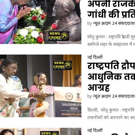
जू
अपनी राजकीय
रो
री
मा
गांधी की प्
नि
या
by
न्यूज़ क्राइम 24 संवाददाता
के
बी
सोनू कुमार : राष्ट्रपति द्रौपद
च
स्कोप्जे शहर के संग्रहालय में म
आ
र्थि
नई दिल्ली
क
राष्ट्रपति द्रौ
स
ह
आधुनिक तक
यो
ग
आग्रह
ब
by
न्यूज़ क्राइम 24 संवाददाता
ढ़ा
ने
प
दिल्ली, सोनू कुमार : राष्ट्रपति
र
तकनीकों को अपनाने का आह्व
जो
र
नई दिल्ली